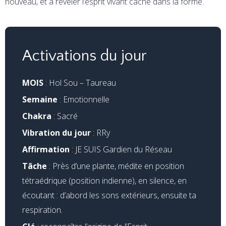
nouveau, et à révéler l’esprit vivant caché dans la forme.
Activations du jour
MOIS
: Hol Sou – Taureau
Semaine
: Emotionnelle
Chakra
: Sacré
Vibration du jour
: RRy
Affirmation
: JE SUIS Gardien du Réseau
Tâche
: Près d’une plante, médite en position
tétraédrique (position indienne), en silence, en
écoutant : d’abord les sons extérieurs, ensuite ta
respiration.