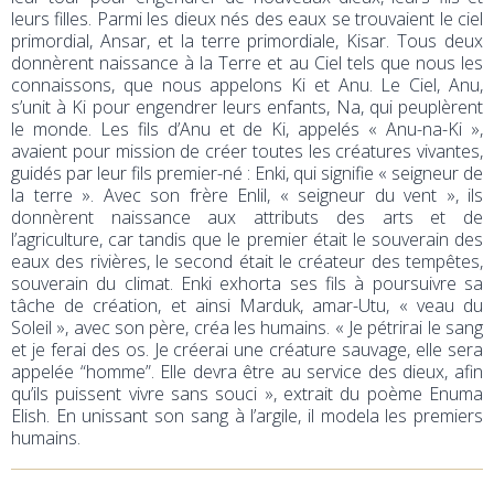
leurs filles. Parmi les dieux nés des eaux se trouvaient le ciel
primordial, Ansar, et la terre primordiale, Kisar. Tous deux
donnèrent naissance à la Terre et au Ciel tels que nous les
connaissons, que nous appelons Ki et Anu. Le Ciel, Anu,
s’unit à Ki pour engendrer leurs enfants, Na, qui peuplèrent
le monde. Les fils d’Anu et de Ki, appelés « Anu-na-Ki »,
avaient pour mission de créer toutes les créatures vivantes,
guidés par leur fils premier-né : Enki, qui signifie « seigneur de
la terre ». Avec son frère Enlil, « seigneur du vent », ils
donnèrent naissance aux attributs des arts et de
l’agriculture, car tandis que le premier était le souverain des
eaux des rivières, le second était le créateur des tempêtes,
souverain du climat. Enki exhorta ses fils à poursuivre sa
tâche de création, et ainsi Marduk, amar-Utu, « veau du
Soleil », avec son père, créa les humains. « Je pétrirai le sang
et je ferai des os. Je créerai une créature sauvage, elle sera
appelée “homme”. Elle devra être au service des dieux, afin
qu’ils puissent vivre sans souci », extrait du poème Enuma
Elish. En unissant son sang à l’argile, il modela les premiers
humains.