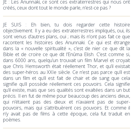
JE : Les Anunnaki, ce sont ces extraterrestres qui nous ont
créés, ceux dont tout le monde parle, n’est-ce pas ?
JE SUIS : Eh bien, tu dois regarder cette histoire
objectivement. Il y a eu des extraterrestres impliqués, oui, ils
sont venus d’autres plans, oui ; mais ils n’ont pas fait ce que
racontent les histoires des Anunnaki. Ce qui est étrange
dans la « nouvelle spiritualité », c’est de nier ce que dit la
Bible et de croire ce que dit l’Enûma Elish. C’est comme si,
dans 6000 ans, quelqu’un trouvait un film Marvel et croyait
que Chris Hemsworth était réellement Thor, et qu’il existait
des super-héros au XXIe siècle. Ce n’est pas parce qu’il est
dans un film et qu’il est fait de chair et de sang que cela
signifie qu’il possède réellement ces pouvoirs. Cela signifie
qu’il existe, mais que ses qualités sont exaltées dans un but
précis. Il en fut de même pour beaucoup des anciens dieux,
qui n’étaient pas des dieux et n’avaient pas de super-
pouvoirs, mais qui s’attribuèrent ces pouvoirs. Et comme il
n’y avait pas de films à cette époque, cela fut traduit en
poèmes.