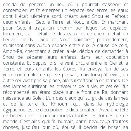
décida de générer un lieu où il pourrait s’asseoir et
contempler, et fit émerger un espace sec entre les eaux
dont il était lui-même sorti, créant avec Shou et Tefnout
deux enfants : Geb, la Terre, et Nout, le Ciel. En marchant
pour Geb, il traça un chemin par lequel se déplacer
librement, car il était né des eaux, et ce chemin était un
fleuve : le Nil. Geb et Nout s’aimaient profondément,
s’unissant sans aucun espace entre eux. À cause de cela,
Amon-Ra, cherchant à créer la vie, décida de demander à
Shou de séparer leurs enfants dans leur copulation
constante. Et depuis lors, le vent circule entre le Ciel et la
Terre, et leurs enfants, les étoiles. Ra envoya l’un de ses
yeux contempler ce qui se passait, mais lorsqu’il revint, un
autre œil avait pris sa place, alors il s’effondra en larmes. De
ses larmes surgirent les créateurs de la vie, et cet œil fut
récompensé en étant placé sur le front de Ra, donnant
naissance au Soleil. L’un des dieux qui surgit de ces larmes
et de la terre fut Khnoum, qui, dans la mythologie
égyptienne, est le dieu potier, le dieu créateur. Avec une tête
de bélier, il est celui qui modela toutes les formes de ce
monde. C’est ainsi qu’il fit l’humain, parmi beaucoup d’autres
choses, jusqu’au jour où, épuisé, il décida de briser sa