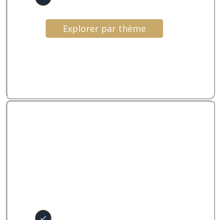
Explorer par thème
Pratiques
Accéder aux pratiques et rituels :
Méditations