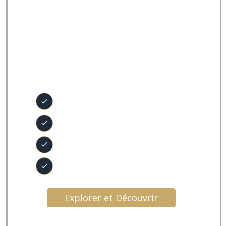
Explorations et
savoirs
Approfondire différentes approches :
Naturopathie
Ayruveda
Astrologie
Autres savoirs
Explorer et Découvrir