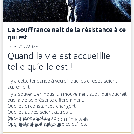
La Souffrance naît de la résistance à ce
qui est
Le 31/12/2025
Quand la vie est accueillie
telle qu’elle est !
Il y a cette tendance à vouloir que les choses soient
autrement
Il y a souvent, en nous, un mouvement subtil qui voudrait
que la vie se présente différemment.
Que les circonstances changent.
Que les autres soient autres.
Que le corps soit autre.
Ce mouvement n’est ni bon ni mauvais.
Que l’instant soit autre que ce qu’il est.
Il est simplement observé.