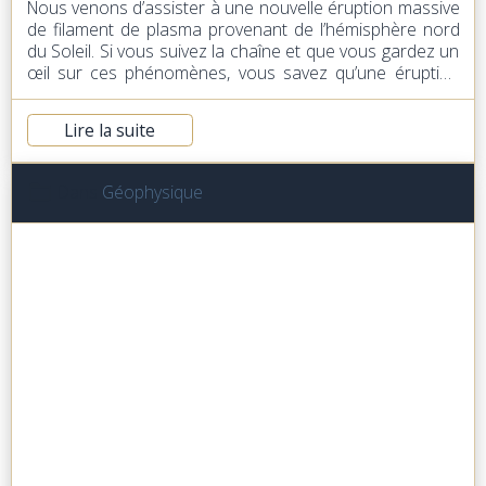
Nous venons d’assister à une nouvelle éruption massive
de filament de plasma provenant de l’hémisphère nord
du Soleil. Si vous suivez la chaîne et que vous gardez un
œil sur ces phénomènes, vous savez qu’une éruption
très similaire s’est produite tard le 12 mai en temps
universel, qui a ensuite impacté la Terre tôt le 17 mai,
Lire la suite
déclenchant une tempête géomagnétique de niveau G2.
Cet événement a été immédiatement suivi par l’impact
d’un flux à haute vitesse provenant d’un trou coronal. Il y
Dans
Géophysique
a donc eu beaucoup d’activité solaire et une volatilité
énergétique géophysique globale sur la planète.