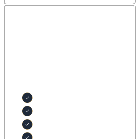
Conscience &
Spiritualité
Explorer les dimensions de :
la conscience
le symbolique
la cosmologie
l'énergie