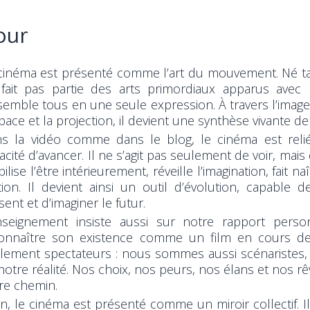
our
cinéma est présenté comme l’art du mouvement. Né tard
fait pas partie des arts primordiaux apparus avec l
semble tous en une seule expression. À travers l’image, l
space et la projection, il devient une synthèse vivante de
s la vidéo comme dans le blog, le cinéma est relié 
acité d’avancer. Il ne s’agit pas seulement de voir, mais
ilise l’être intérieurement, réveille l’imagination, fait
ction. Il devient ainsi un outil d’évolution, capable 
sent et d’imaginer le futur.
nseignement insiste aussi sur notre rapport perso
onnaître son existence comme un film en cours de
lement spectateurs : nous sommes aussi scénaristes, a
notre réalité. Nos choix, nos peurs, nos élans et nos rê
re chemin.
in, le cinéma est présenté comme un miroir collectif. I