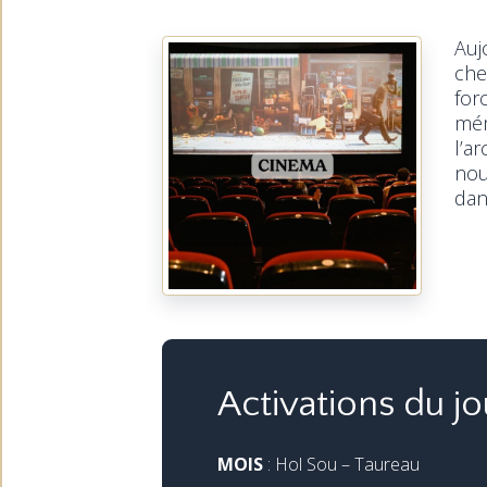
Auj
che
for
mém
l’a
nou
dan
Activations du jo
MOIS
: Hol Sou – Taureau