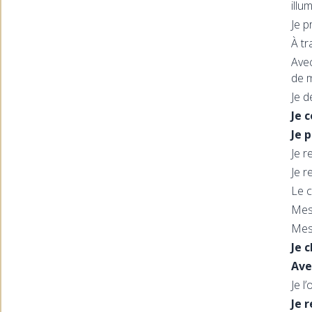
illu
Je p
À tr
Avec
de m
Je d
Je 
Je 
Je r
Je r
Le c
Mes 
Mes 
Je 
Ave
Je l
Je 