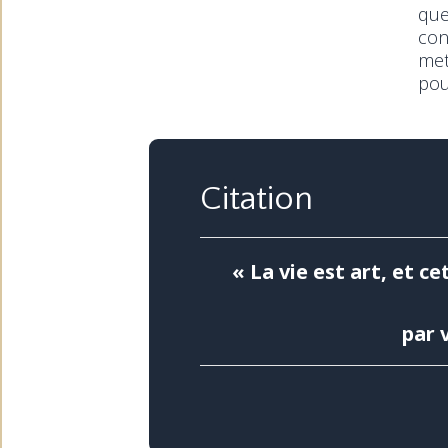
que
con
met
pou
Citation
« La vie est art, et c
par v