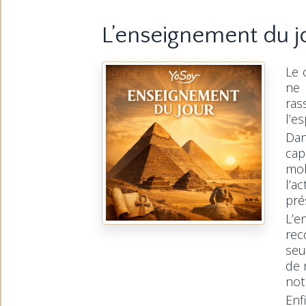
L’enseignement du j
Le 
ne 
ras
l’e
Dan
cap
mob
l’a
pré
L’e
rec
seu
de 
not
Enf