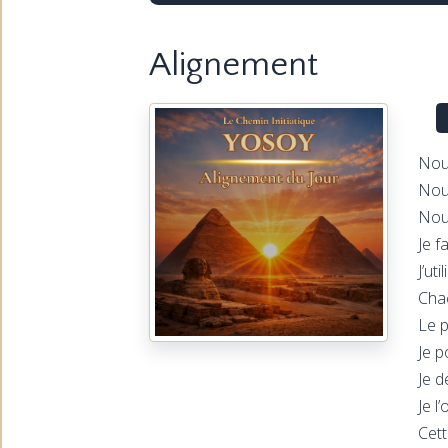
Alignement
Nou
Nou
Nous
Je f
J’ut
Chac
Le p
Je p
Je d
Je l
Cett