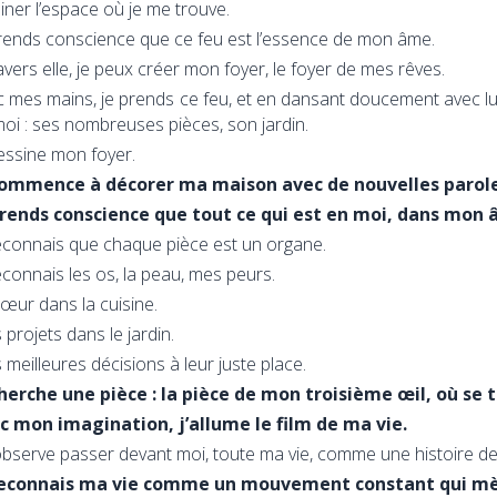
miner l’espace où je me trouve.
rends conscience que ce feu est l’essence de mon âme.
avers elle, je peux créer mon foyer, le foyer de mes rêves.
 mes mains, je prends ce feu, et en dansant doucement avec lu
oi : ses nombreuses pièces, son jardin.
essine mon foyer.
commence à décorer ma maison avec de nouvelles parole
prends conscience que tout ce qui est en moi, dans mon â
econnais que chaque pièce est un organe.
econnais les os, la peau, mes peurs.
œur dans la cuisine.
projets dans le jardin.
meilleures décisions à leur juste place.
cherche une pièce : la pièce de mon troisième œil, où se
c mon imagination, j’allume le film de ma vie.
’observe passer devant moi, toute ma vie, comme une histoire d
reconnais ma vie comme un mouvement constant qui mèn