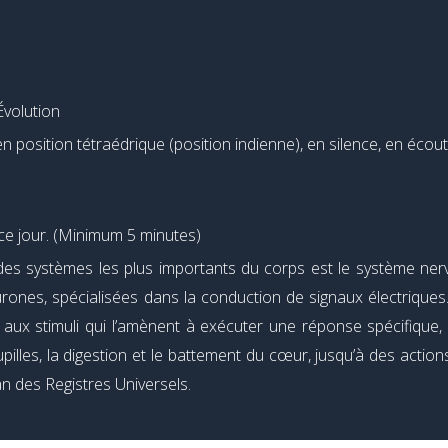
’Évolution
en position tétraédrique (position indienne), en silence, en écou
ce jour. (Minimum 5 minutes)
es systèmes les plus importants du corps est le système nerve
ones, spécialisées dans la conduction de signaux électriques. 
t aux stimuli qui l’amènent à exécuter une réponse spécifique
pilles, la digestion et le battement du cœur, jusqu’à des act
an des Registres Universels.