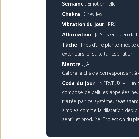
Semaine
: Emotionnelle
Chakra
: Chevilles
Vibration du jour
: RRü
Affirmation
: Je Suis Gardien de l
Tâche
: Près d’une plante, médite 
extérieurs, ensuite ta respiration.
Mantra
: J'AI
Calibre le chakra correspondant à 
Code du jour
: NERVEUX = L’un d
compose de cellules appelées neur
traitée par ce système, réagissan
simples comme la dilatation des pu
sentir et produire. Projection du pl