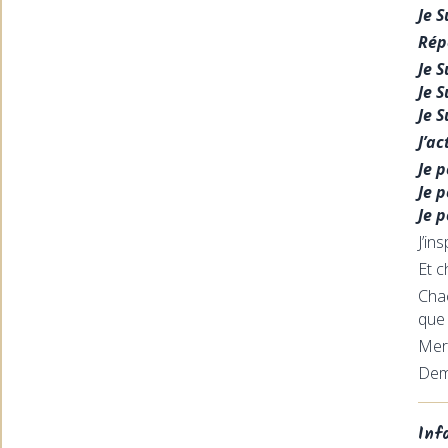
Je S
Rép
Je S
Je S
Je S
J’a
Je 
Je 
Je 
J’in
Et c
Cha
que
Merc
Dem
Inf