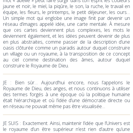
mot « abeille » peut faire surgir dans ton esprit les couleurs
jaune et noir, le miel, la piqûre, le son, la ruche, le travail en
équipe, les fleurs, le printemps, le petit déjeuner, les ours…
Un simple mot qui englobe une image finit par devenir un
réseau d’images appelé idée, une carte mentale. À mesure
que ces cartes deviennent plus complexes, les mots le
deviennent également, et les idées peuvent devenir de plus
en plus abstraites, comme passer de la description d’une
oasis clôturée comme un paradis autour duquel construire
un village ou un royaume, à la transposition de ce concept
au ciel comme destination des âmes, autour duquel
construire le Royaume de Dieu.
JE
: Bien sûr… Aujourd’hui encore, nous l’appelons le
Royaume de Dieu, des anges, et nous continuons à utiliser
des termes forgés à une époque où la politique humaine
était hiérarchique et où l’idée d’une démocratie directe ou
en réseau ne pouvait même pas être visualisée…
JE SUIS : Exactement. Ainsi, maintenir l’idée que l’Univers est
le royaume d’un être supérieur n’est rien d’autre qu’une