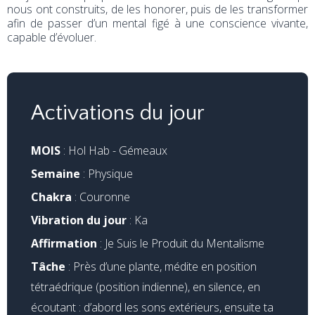
nous ont construits, de les honorer, puis de les transformer
afin de passer d’un mental figé à une conscience vivante,
capable d’évoluer.
Activations du jour
MOIS
: Hol Hab - Gémeaux
Semaine
: Physique
Chakra
: Couronne
Vibration du jour
: Ka
Affirmation
: Je Suis le Produit du Mentalisme
Tâche
: Près d’une plante, médite en position
tétraédrique (position indienne), en silence, en
écoutant : d’abord les sons extérieurs, ensuite ta