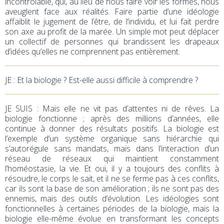
incontrôlable, qui, au lieu de nous faire voir les formes, nous
aveuglent face aux réalités. Faire partie d’une idéologie
affaiblit le jugement de l’être, de l’individu, et lui fait perdre
son axe au profit de la marée. Un simple mot peut déplacer
un collectif de personnes qui brandissent les drapeaux
d’idées qu’elles ne comprennent pas entièrement.
JE
: Et la biologie ? Est-elle aussi difficile à comprendre ?
JE SUIS : Mais elle ne vit pas d’attentes ni de rêves. La
biologie fonctionne ; après des millions d’années, elle
continue à donner des résultats positifs. La biologie est
l’exemple d’un système organique sans hiérarchie qui
s’autorégule sans mandats, mais dans l’interaction d’un
réseau de réseaux qui maintient constamment
l’homéostasie, la vie. Et oui, il y a toujours des conflits à
résoudre, le corps le sait, et il ne se ferme pas à ces conflits,
car ils sont la base de son amélioration ; ils ne sont pas des
ennemis, mais des outils d’évolution. Les idéologies sont
fonctionnelles à certaines périodes de la biologie, mais la
biologie elle-même évolue en transformant les concepts