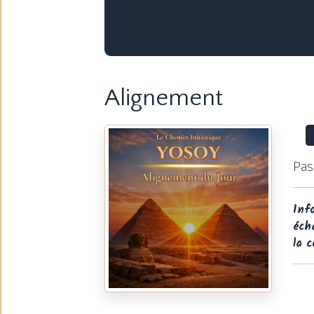
Alignement
Pas
Inf
éch
la 