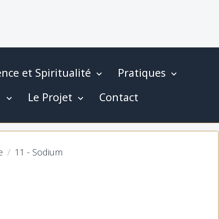
nce et Spiritualité
Pratiques
g
Le Projet
Contact
e
11 - Sodium