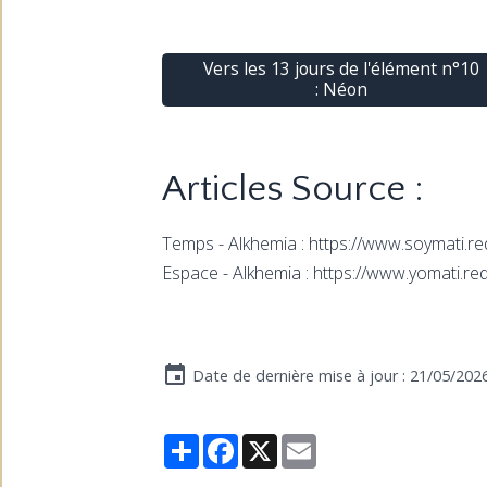
Vers les 13 jours de l'élément n°10
: Néon
Articles Source :
Temps - Alkhemia : https://www.soymati.red
Espace - Alkhemia : https://www.yomati.red
Date de dernière mise à jour : 21/05/202
Partager
Facebook
X
Email