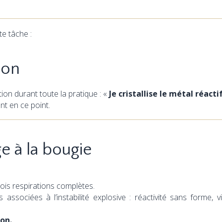
te tâche :
ion
ion durant toute la pratique : «
Je cristallise le métal réacti
nt en ce point.
 à la bougie
ois respirations complètes.
associées à l’instabilité explosive : réactivité sans forme,
ion.