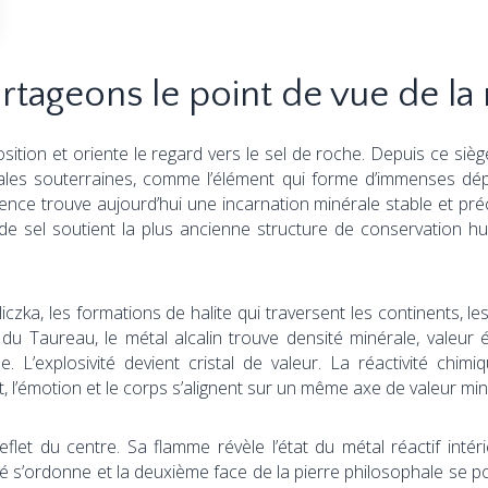
rtageons le point de vue de la 
ition et oriente le regard vers le sel de roche. Depuis ce si
érales souterraines, comme l’élément qui forme d’immenses d
iolence trouve aujourd’hui une incarnation minérale stable et p
 de sel soutient la plus ancienne structure de conservation h
czka, les formations de halite qui traversent les continents, l
 du Taureau, le métal alcalin trouve densité minérale, valeu
se. L’explosivité devient cristal de valeur. La réactivité chi
rit, l’émotion et le corps s’alignent sur un même axe de valeur min
let du centre. Sa flamme révèle l’état du métal réactif intér
ité s’ordonne et la deuxième face de la pierre philosophale se po