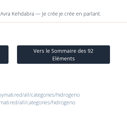
. Avra Kehdabra — Je crée je crée en parlant.
Vers le Sommaire des 92
Eléments
oymati.red/all/categories/hidrogeno
mati.red/all/categories/hidrogeno