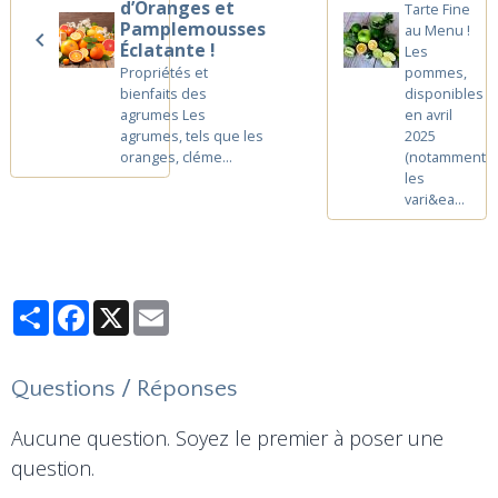
d’Oranges et
Tarte Fine
Pamplemousses
au Menu !
Éclatante !
Les
Propriétés et
pommes,
bienfaits des
disponibles
agrumes Les
en avril
agrumes, tels que les
2025
oranges, cléme...
(notamment
les
vari&ea...
Partager
Facebook
X
Email
Questions / Réponses
Aucune question. Soyez le premier à poser une
question.