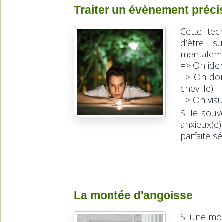
Traiter un évènement préci
Cette tec
d’être s
mentaleme
=> On ident
=> On donn
cheville).
=> On visu
Si le souv
anxieux(e
parfaite sé
La montée d'angoisse
Si une mon