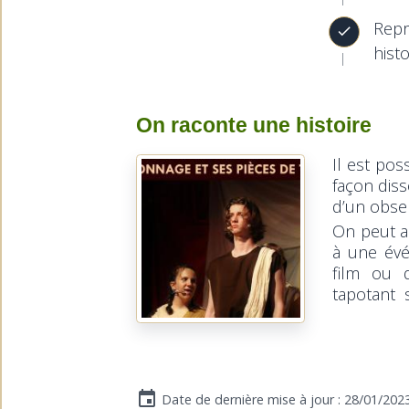
Repr
hist
On raconte une histoire
Il est po
façon diss
d’un obser
On peut au
à une évé
film ou 
tapotant s
Date de dernière mise à jour : 28/01/202