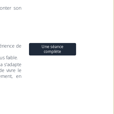
conter son
érience de
Une séance
complète
s faible.
la s'adapte
e vivre le
ement, en