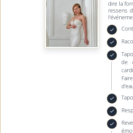
dire la fo
ressens d
l'événeme
Cont
Raco
Tapo
de 
card
Fair
d'ea
Tapo
Resp
Reve
émot