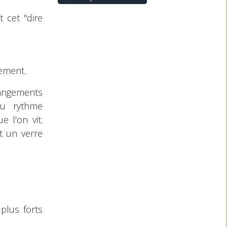
 cet "dire
lement.
hangements
du rythme
 l'on vit.
t un verre
 plus forts