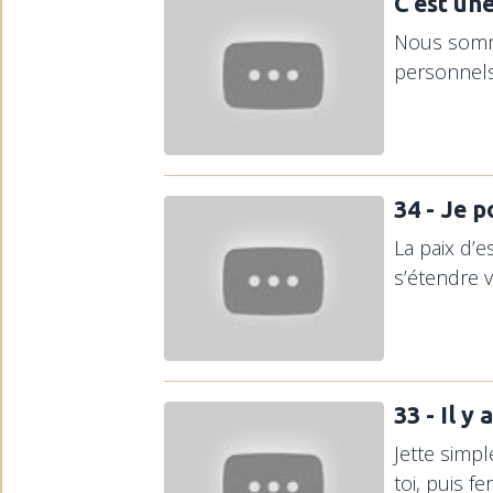
C’est un
Nous somme
personnels 
34 - Je p
La paix d’e
s’étendre ve
33 - Il 
Jette simp
toi, puis f