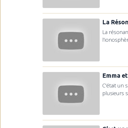
La Réso
La résonan
l’ionosphèr
Emma et
C'était un
plusieurs s