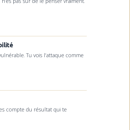
tu n’es pas sûr de le penser vraiment.
ilité
nvulnérable. Tu vois l’attaque comme
des compte du résultat qui te