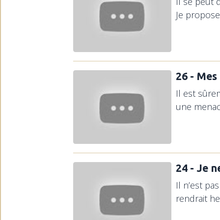
Il se peut 
Je propose 
26 - Mes
Il est sûre
une menace 
24 - Je 
Il n’est pa
rendrait he